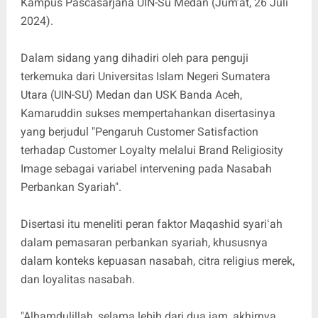
Kampus Pascasarjana UIN-Su Medan (Jum’at, 26 Juli
2024).
Dalam sidang yang dihadiri oleh para penguji
terkemuka dari Universitas Islam Negeri Sumatera
Utara (UIN-SU) Medan dan USK Banda Aceh,
Kamaruddin sukses mempertahankan disertasinya
yang berjudul "Pengaruh Customer Satisfaction
terhadap Customer Loyalty melalui Brand Religiosity
Image sebagai variabel intervening pada Nasabah
Perbankan Syariah".
Disertasi itu meneliti peran faktor Maqashid syariʻah
dalam pemasaran perbankan syariah, khususnya
dalam konteks kepuasan nasabah, citra religius merek,
dan loyalitas nasabah.
"Alhamdulillah, selama lebih dari dua jam, akhirnya