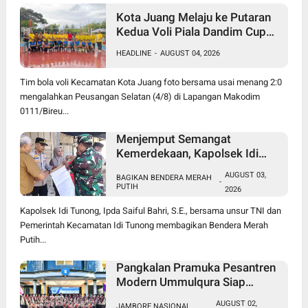
Kota Juang Melaju ke Putaran
Kedua Voli Piala Dandim Cup
0111/Bireuen
HEADLINE
-
AUGUST 04, 2026
Tim bola voli Kecamatan Kota Juang foto bersama usai menang 2:0
mengalahkan Peusangan Selatan (4/8) di Lapangan Makodim
0111/Bireu...
Menjemput Semangat
Kemerdekaan, Kapolsek Idi
Tunong Bagikan Bendera Merah
AUGUST 03,
BAGIKAN BENDERA MERAH
Putih Gratis
-
PUTIH
2026
Kapolsek Idi Tunong, Ipda Saiful Bahri, S.E., bersama unsur TNI dan
Pemerintah Kecamatan Idi Tunong membagikan Bendera Merah
Putih...
Pangkalan Pramuka Pesantren
Modern Ummulqura Siap
Sukseskan Jambore Nasional
AUGUST 02,
JAMBORE NASIONAL