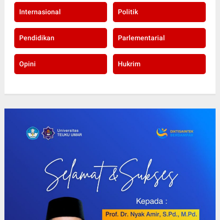
Internasional
Politik
Pendidikan
Parlementarial
Opini
Hukrim