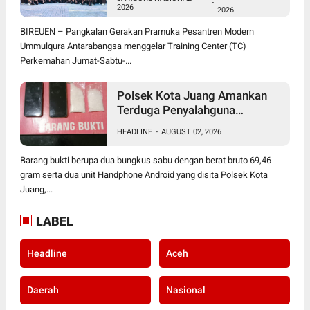
2026 Melalui Training Center
-
2026
2026
Perjusami
BIREUEN – Pangkalan Gerakan Pramuka Pesantren Modern
Ummulqura Antarabangsa menggelar Training Center (TC)
Perkemahan Jumat-Sabtu-...
Polsek Kota Juang Amankan
Terduga Penyalahguna
Narkotika, 69,46 Gram Sabu
HEADLINE
-
AUGUST 02, 2026
Disita
Barang bukti berupa dua bungkus sabu dengan berat bruto 69,46
gram serta dua unit Handphone Android yang disita Polsek Kota
Juang,...
LABEL
Headline
Aceh
Daerah
Nasional