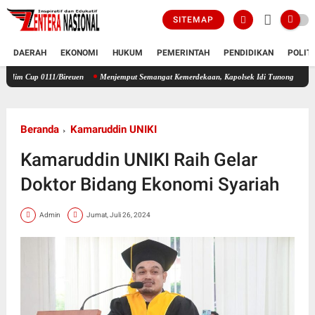
SITEMAP
DAERAH
EKONOMI
HUKUM
PEMERINTAH
PENDIDIKAN
POLIT
1/Bireuen
Menjemput Semangat Kemerdekaan, Kapolsek Idi Tunong Bagikan Bendera Mera
Beranda
Kamaruddin UNIKI
Kamaruddin UNIKI Raih Gelar
Doktor Bidang Ekonomi Syariah
Admin
Jumat, Juli 26, 2024