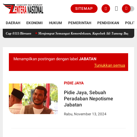
SITEMAP
DAERAH
EKONOMI
HUKUM
PEMERINTAH
PENDIDIKAN
POLIT
/Bireuen
Menjemput Semangat Kemerdekaan, Kapolsek Idi Tunong Bagikan Bendera Mera
Menampilkan postingan dengan label
JABATAN
Tunjukkan semua
PIDIE JAYA
Pidie Jaya, Sebuah
Peradaban Nepotisme
Jabatan
Rabu, November 13, 2024