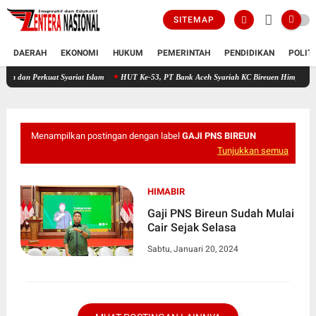
SITEMAP
DAERAH
EKONOMI
HUKUM
PEMERINTAH
PENDIDIKAN
POLIT
jutkan Visi Misi Bupati Aceh Timur Pemdes Pante Rambong Buka Pengajian dan Perkuat Syari
Menampilkan postingan dengan label
GAJI PNS BIREUN
Tunjukkan semua
HIMABIR
Gaji PNS Bireun Sudah Mulai
Cair Sejak Selasa
Sabtu, Januari 20, 2024