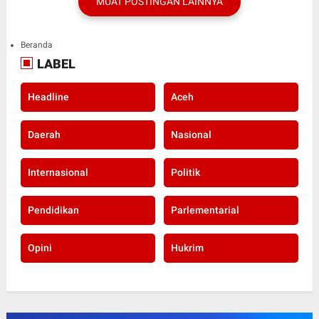
MUAT POSTINGAN LAINNYA
Beranda
LABEL
Headline
Aceh
Daerah
Nasional
Internasional
Politik
Pendidikan
Parlementarial
Opini
Hukrim