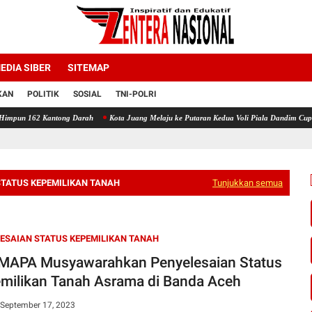
EDIA SIBER
SITEMAP
KAN
POLITIK
SOSIAL
TNI-POLRI
ong Darah
Kota Juang Melaju ke Putaran Kedua Voli Piala Dandim Cup 0111/Bireuen
STATUS KEPEMILIKAN TANAH
Tunjukkan semua
ESAIAN STATUS KEPEMILIKAN TANAH
MAPA Musyawarahkan Penyelesaian Status
milikan Tanah Asrama di Banda Aceh
 September 17, 2023