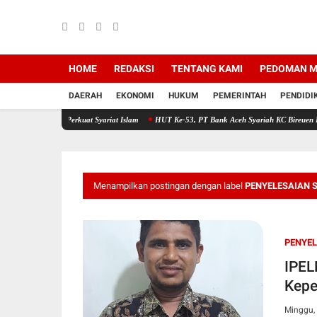
HOME
REDAKSI
TENTANG KAMI
PEDOMAN M
DAERAH
EKONOMI
HUKUM
PEMERINTAH
PENDIDI
 Perkuat Syariat Islam
HUT Ke-53, PT Bank Aceh Syariah KC Bireuen Himpun 162 Kant
Menampilkan postingan dengan label
PENYELESAIAN 
PENYEL
IPEL
Kepe
Minggu,