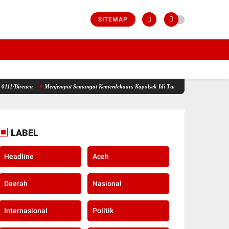
SITEMAP
Menjemput Semangat Kemerdekaan, Kapolsek Idi Tunong Bagikan Bendera Merah Putih Grat
LABEL
Headline
Aceh
Daerah
Nasional
Internasional
Politik