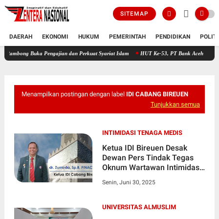
SITEMAP
DAERAH
EKONOMI
HUKUM
PEMERINTAH
PENDIDIKAN
POLIT
uka Pengajian dan Perkuat Syariat Islam
HUT Ke-53, PT Bank Aceh Syariah KC Bireue
Menampilkan postingan dengan label
IDI CABANG BIREUEN
Tunjukkan semua
INTIMIDASI TENAGA MEDIS
Ketua IDI Bireuen Desak
Dewan Pers Tindak Tegas
Oknum Wartawan Intimidasi
Dokter
Senin, Juni 30, 2025
UNIVERSITAS ALMUSLIM