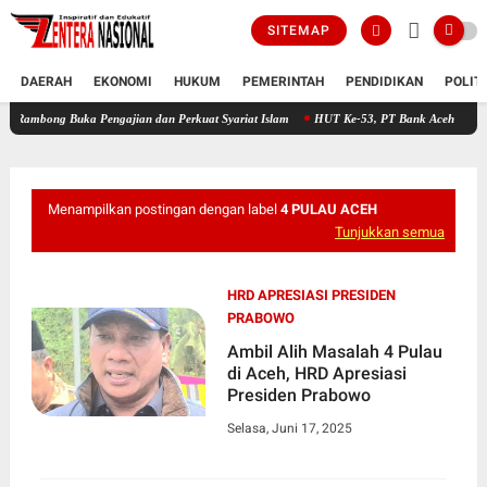
SITEMAP
DAERAH
EKONOMI
HUKUM
PEMERINTAH
PENDIDIKAN
POLIT
Buka Pengajian dan Perkuat Syariat Islam
HUT Ke-53, PT Bank Aceh Syariah KC Bireu
Menampilkan postingan dengan label
4 PULAU ACEH
Tunjukkan semua
HRD APRESIASI PRESIDEN
PRABOWO
Ambil Alih Masalah 4 Pulau
di Aceh, HRD Apresiasi
Presiden Prabowo
Selasa, Juni 17, 2025