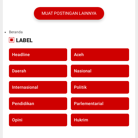
MUAT POSTINGAN LAINNYA
Beranda
LABEL
Headline
Aceh
Daerah
Nasional
Internasional
Politik
Pendidikan
Parlementarial
Opini
Hukrim