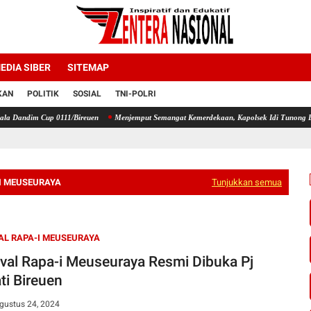
EDIA SIBER
SITEMAP
KAN
POLITIK
SOSIAL
TNI-POLRI
 0111/Bireuen
Menjemput Semangat Kemerdekaan, Kapolsek Idi Tunong Bagikan Bendera 
-I MEUSEURAYA
Tunjukkan semua
AL RAPA-I MEUSEURAYA
ival Rapa-i Meuseuraya Resmi Dibuka Pj
ti Bireuen
gustus 24, 2024