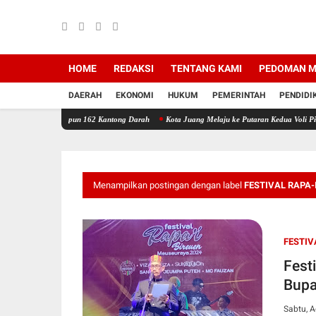
HOME
REDAKSI
TENTANG KAMI
PEDOMAN M
DAERAH
EKONOMI
HUKUM
PEMERINTAH
PENDIDI
n Himpun 162 Kantong Darah
Kota Juang Melaju ke Putaran Kedua Voli Piala Dandim Cup
Menampilkan postingan dengan label
FESTIVAL RAPA
FESTIV
Fest
Bupa
Sabtu, A