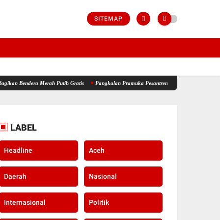
SITEMAP
Merah Putih Gratis
Pangkalan Pramuka Pesantren Modern Ummulqura Siap Sukseskan Ja
LABEL
Headline
Aceh
Daerah
Nasional
Internasional
Politik