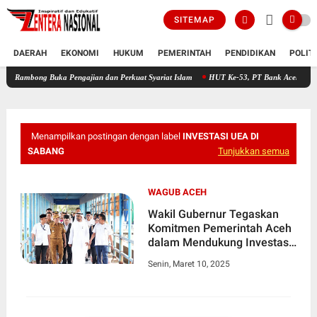
SITEMAP
DAERAH
EKONOMI
HUKUM
PEMERINTAH
PENDIDIKAN
POLIT
 Buka Pengajian dan Perkuat Syariat Islam
HUT Ke-53, PT Bank Aceh Syariah KC Bire
Menampilkan postingan dengan label
INVESTASI UEA DI
SABANG
Tunjukkan semua
WAGUB ACEH
Wakil Gubernur Tegaskan
Komitmen Pemerintah Aceh
dalam Mendukung Investasi
UEA di Sabang
Senin, Maret 10, 2025