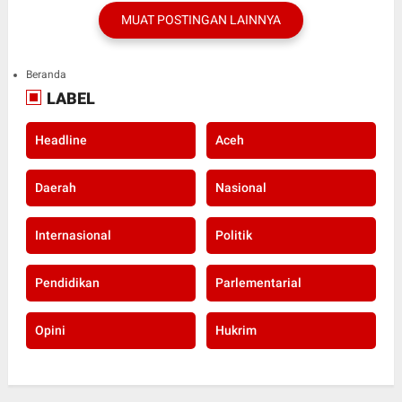
MUAT POSTINGAN LAINNYA
Beranda
LABEL
Headline
Aceh
Daerah
Nasional
Internasional
Politik
Pendidikan
Parlementarial
Opini
Hukrim