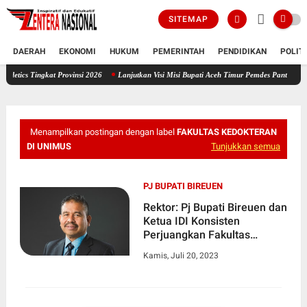
SITEMAP
DAERAH
EKONOMI
HUKUM
PEMERINTAH
PENDIDIKAN
POLIT
gkat Provinsi 2026
Lanjutkan Visi Misi Bupati Aceh Timur Pemdes Pante Rambong Buka P
Menampilkan postingan dengan label
FAKULTAS KEDOKTERAN
DI UNIMUS
Tunjukkan semua
PJ BUPATI BIREUEN
Rektor: Pj Bupati Bireuen dan
Ketua IDI Konsisten
Perjuangkan Fakultas
Kedokteran UNIMUS
Kamis, Juli 20, 2023