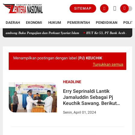
SITEMAP
DAERAH
EKONOMI
HUKUM
PEMERINTAH
PENDIDIKAN
POLIT
Buka Pengajian dan Perkuat Syariat Islam
HUT Ke-53, PT Bank Aceh Syariah KC Bireue
Menampilkan postingan dengan label
(PJ) KEUCHIK
Tunjukkan semua
HEADLINE
Erry Seprinaldi Lantik
Jamaluddin Sebagai Pj
Keuchik Sawang. Berikut
Pesannya
Senin, April 01, 2024