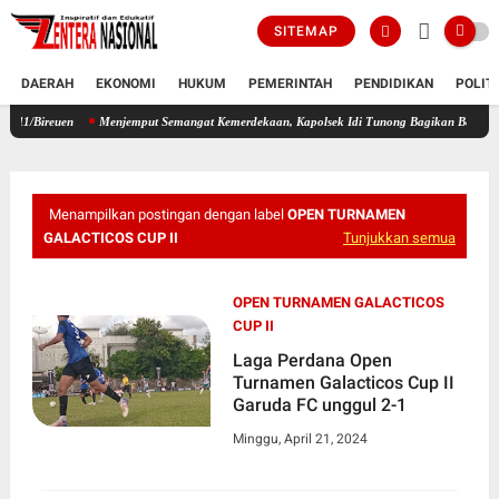
SITEMAP
DAERAH
EKONOMI
HUKUM
PEMERINTAH
PENDIDIKAN
POLIT
n
Menjemput Semangat Kemerdekaan, Kapolsek Idi Tunong Bagikan Bendera Merah Putih
Menampilkan postingan dengan label
OPEN TURNAMEN
GALACTICOS CUP II
Tunjukkan semua
OPEN TURNAMEN GALACTICOS
CUP II
Laga Perdana Open
Turnamen Galacticos Cup II
Garuda FC unggul 2-1
Minggu, April 21, 2024