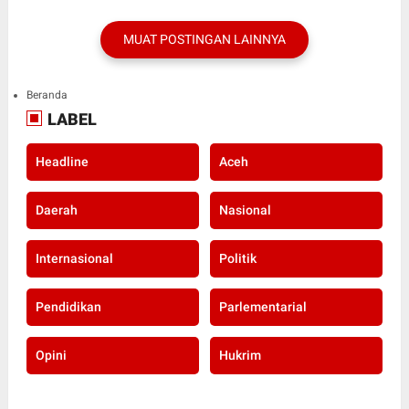
MUAT POSTINGAN LAINNYA
Beranda
LABEL
Headline
Aceh
Daerah
Nasional
Internasional
Politik
Pendidikan
Parlementarial
Opini
Hukrim