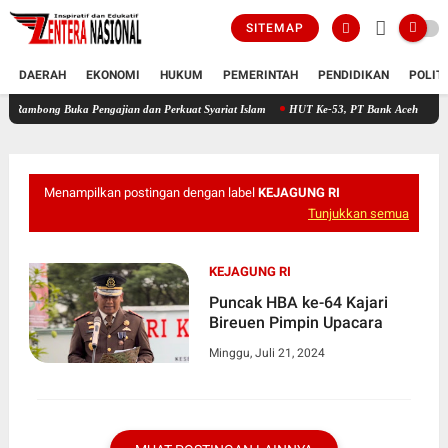
SITEMAP
DAERAH
EKONOMI
HUKUM
PEMERINTAH
PENDIDIKAN
POLIT
g Buka Pengajian dan Perkuat Syariat Islam
HUT Ke-53, PT Bank Aceh Syariah KC Bire
Menampilkan postingan dengan label
KEJAGUNG RI
Tunjukkan semua
KEJAGUNG RI
Puncak HBA ke-64 Kajari
Bireuen Pimpin Upacara
Minggu, Juli 21, 2024