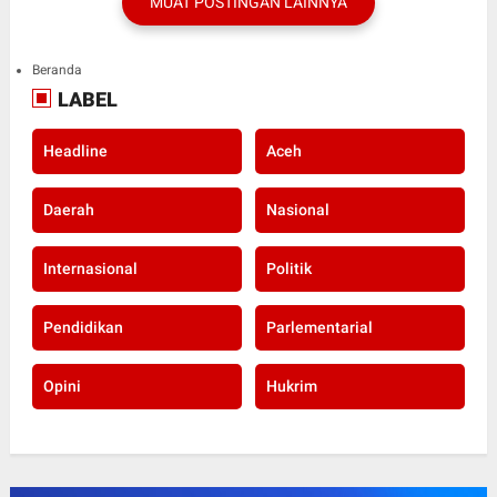
MUAT POSTINGAN LAINNYA
Beranda
LABEL
Headline
Aceh
Daerah
Nasional
Internasional
Politik
Pendidikan
Parlementarial
Opini
Hukrim