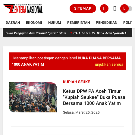
SITEMAP
DAERAH
EKONOMI
HUKUM
PEMERINTAH
PENDIDIKAN
POLIT
ajian dan Perkuat Syariat Islam
HUT Ke-53, PT Bank Aceh Syariah KC Bireuen Himpun
Menampilkan postingan dengan label
BUKA PUASA BERSAMA
1000 ANAK YATIM
Tunjukkan semua
KUPIAH SEUKE
Ketua DPW PA Aceh Timur
"Kupiah Seukee" Buka Puasa
Bersama 1000 Anak Yatim
Selasa, Maret 25, 2025