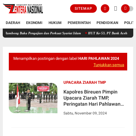
SITEMAP
DAERAH
EKONOMI
HUKUM
PEMERINTAH
PENDIDIKAN
POLIT
Buka Pengajian dan Perkuat Syariat Islam
HUT Ke-53, PT Bank Aceh Syariah KC Bireue
Menampilkan postingan dengan label
HARI PAHLAWAN 2024
Tunjukkan semua
UPACARA ZIARAH TMP
Kapolres Bireuen Pimpin
Upacara Ziarah TMP,
Peringatan Hari Pahlawan
2024
Sabtu, November 09, 2024