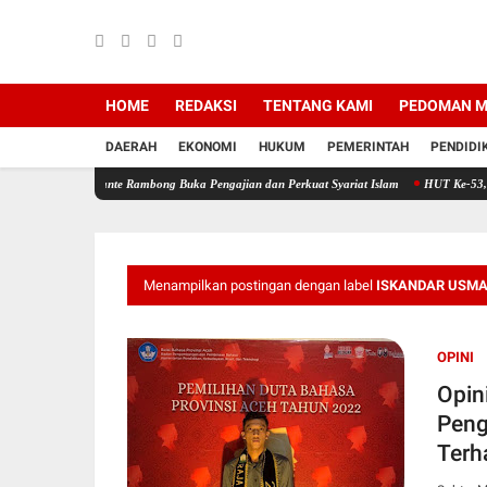
HOME
REDAKSI
TENTANG KAMI
PEDOMAN M
DAERAH
EKONOMI
HUKUM
PEMERINTAH
PENDIDI
s Pante Rambong Buka Pengajian dan Perkuat Syariat Islam
HUT Ke-53, PT Bank Aceh Sy
Menampilkan postingan dengan label
ISKANDAR USMA
OPINI
Opini
Peng
Terh