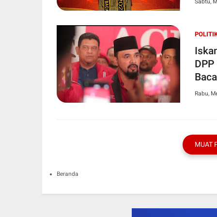
Sabtu, M
POLITI
Iska
DPP 
Baca
Rabu, Me
MUAT 
Beranda