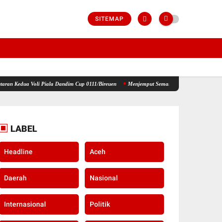
SITEMAP
 Piala Dandim Cup 0111/Bireuen
Menjemput Semangat Kemerdekaan, Kapolsek Idi Tunong 
LABEL
Headline
Aceh
Daerah
Nasional
Internasional
Politik