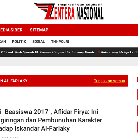
EDIA SIBER
SITEMAP
KAN
POLITIK
SOSIAL
TNI-POLRI
ariah KC Bireuen Himpun 162 Kantong Darah
Kota Juang Melaju ke Putaran Kedua Voli
N AL-FARLAKY
Tunjukkan semua
 "Beasiswa 2017", Aflidar Firya: Ini
giringan dan Pembunuhan Karakter
adap Iskandar Al-Farlaky