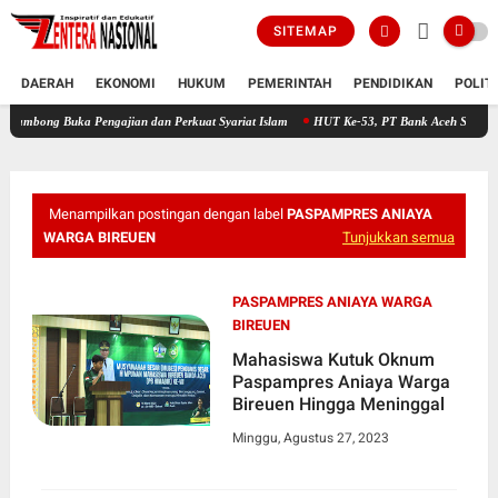
SITEMAP
DAERAH
EKONOMI
HUKUM
PEMERINTAH
PENDIDIKAN
POLIT
Buka Pengajian dan Perkuat Syariat Islam
HUT Ke-53, PT Bank Aceh Syariah KC Bireu
Menampilkan postingan dengan label
PASPAMPRES ANIAYA
WARGA BIREUEN
Tunjukkan semua
PASPAMPRES ANIAYA WARGA
BIREUEN
Mahasiswa Kutuk Oknum
Paspampres Aniaya Warga
Bireuen Hingga Meninggal
Minggu, Agustus 27, 2023