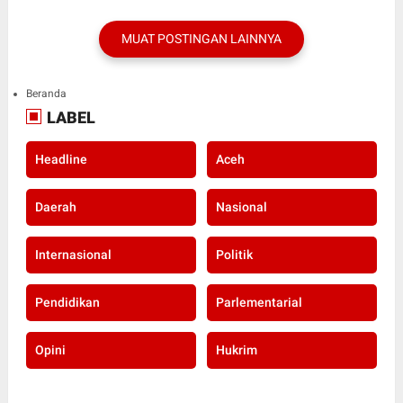
MUAT POSTINGAN LAINNYA
Beranda
LABEL
Headline
Aceh
Daerah
Nasional
Internasional
Politik
Pendidikan
Parlementarial
Opini
Hukrim