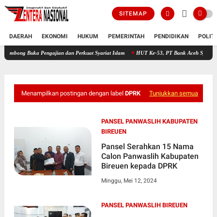
SITEMAP
DAERAH
EKONOMI
HUKUM
PEMERINTAH
PENDIDIKAN
POLIT
uka Pengajian dan Perkuat Syariat Islam
HUT Ke-53, PT Bank Aceh Syariah KC Bireuen
Menampilkan postingan dengan label
DPRK
Tunjukkan semua
PANSEL PANWASLIH KABUPATEN
BIREUEN
Pansel Serahkan 15 Nama
Calon Panwaslih Kabupaten
Bireuen kepada DPRK
Minggu, Mei 12, 2024
PANSEL PANWASLIH BIREUEN