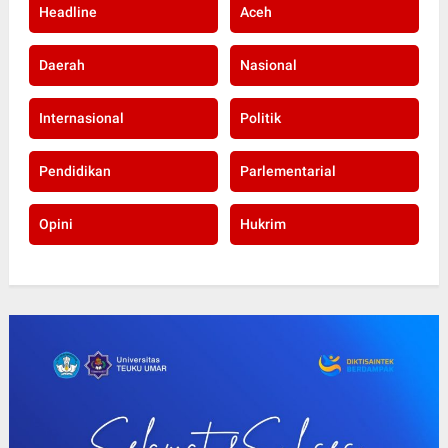
Headline
Aceh
Daerah
Nasional
Internasional
Politik
Pendidikan
Parlementarial
Opini
Hukrim