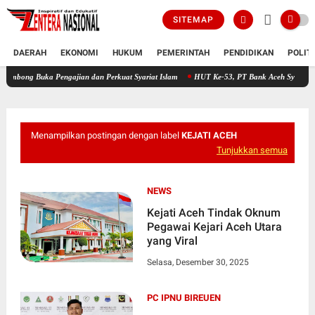
SITEMAP
DAERAH
EKONOMI
HUKUM
PEMERINTAH
PENDIDIKAN
POLIT
a Pengajian dan Perkuat Syariat Islam
HUT Ke-53, PT Bank Aceh Syariah KC Bireuen 
Menampilkan postingan dengan label
KEJATI ACEH
Tunjukkan semua
NEWS
Kejati Aceh Tindak Oknum
Pegawai Kejari Aceh Utara
yang Viral
Selasa, Desember 30, 2025
PC IPNU BIREUEN