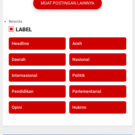
MUAT POSTINGAN LAINNYA
Beranda
LABEL
Headline
Aceh
Daerah
Nasional
Internasional
Politik
Pendidikan
Parlementarial
Opini
Hukrim