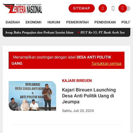
SITEMAP
DAERAH
EKONOMI
HUKUM
PEMERINTAH
PENDIDIKAN
POLIT
a Pengajian dan Perkuat Syariat Islam
HUT Ke-53, PT Bank Aceh Syariah KC Bireuen 
Menampilkan postingan dengan label
DESA ANTI POLITIK
UANG
Tunjukkan semua
KAJARI BIREUEN
Kajari Bireuen Launching
Desa Anti Politik Uang di
Jeumpa
Sabtu, Juli 20, 2024