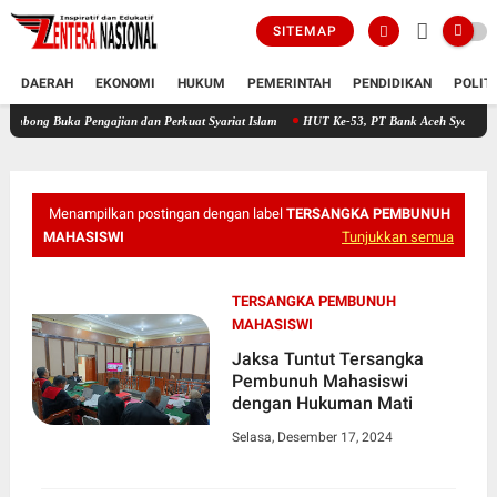
SITEMAP
DAERAH
EKONOMI
HUKUM
PEMERINTAH
PENDIDIKAN
POLIT
a Pengajian dan Perkuat Syariat Islam
HUT Ke-53, PT Bank Aceh Syariah KC Bireuen 
Menampilkan postingan dengan label
TERSANGKA PEMBUNUH
MAHASISWI
Tunjukkan semua
TERSANGKA PEMBUNUH
MAHASISWI
Jaksa Tuntut Tersangka
Pembunuh Mahasiswi
dengan Hukuman Mati
Selasa, Desember 17, 2024