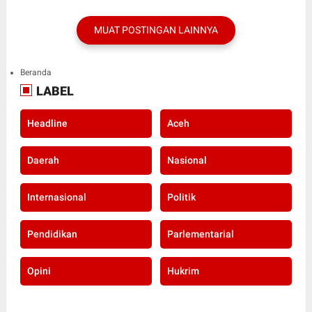
MUAT POSTINGAN LAINNYA
Beranda
LABEL
Headline
Aceh
Daerah
Nasional
Internasional
Politik
Pendidikan
Parlementarial
Opini
Hukrim