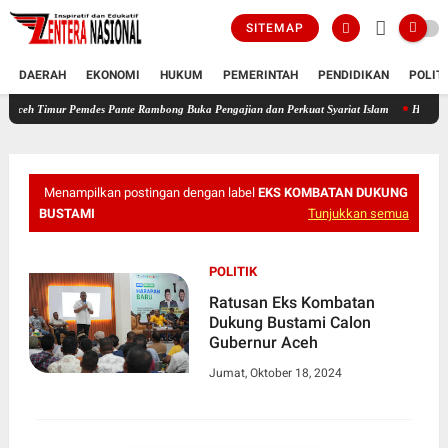
SITEMAP
DAERAH
EKONOMI
HUKUM
PEMERINTAH
PENDIDIKAN
POLIT
imur Pemdes Pante Rambong Buka Pengajian dan Perkuat Syariat Islam
HUT Ke-53, PT Ba
Menampilkan postingan dengan label
EKS KOMBATAN DUKUNG
BUSTAMI
Tunjukkan semua
POLITIK
Ratusan Eks Kombatan
Dukung Bustami Calon
Gubernur Aceh
Jumat, Oktober 18, 2024