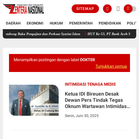
SITEMAP
DAERAH
EKONOMI
HUKUM
PEMERINTAH
PENDIDIKAN
POLIT
uka Pengajian dan Perkuat Syariat Islam
HUT Ke-53, PT Bank Aceh Syariah KC Bireuen
Menampilkan postingan dengan label
DOKTER
Tunjukkan semua
INTIMIDASI TENAGA MEDIS
Ketua IDI Bireuen Desak
Dewan Pers Tindak Tegas
Oknum Wartawan Intimidasi
Dokter
Senin, Juni 30, 2025