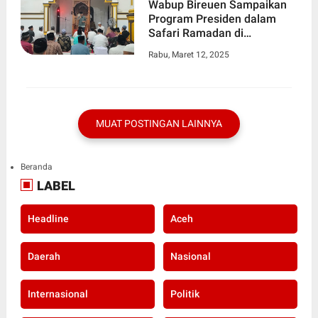
Wabup Bireuen Sampaikan
Program Presiden dalam
Safari Ramadan di
Kecamatan Peudada
Rabu, Maret 12, 2025
MUAT POSTINGAN LAINNYA
Beranda
LABEL
Headline
Aceh
Daerah
Nasional
Internasional
Politik