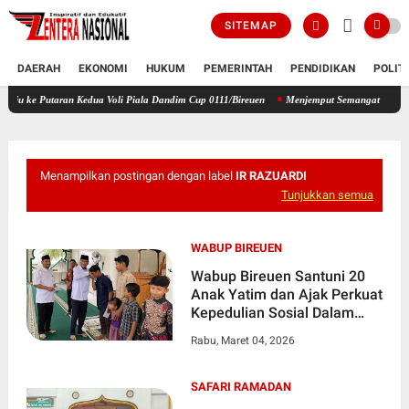
SITEMAP
DAERAH
EKONOMI
HUKUM
PEMERINTAH
PENDIDIKAN
POLIT
aran Kedua Voli Piala Dandim Cup 0111/Bireuen
Menjemput Semangat Kemerdekaan, Kapol
Menampilkan postingan dengan label
IR RAZUARDI
Tunjukkan semua
WABUP BIREUEN
Wabup Bireuen Santuni 20
Anak Yatim dan Ajak Perkuat
Kepedulian Sosial Dalam
Safari Ramadhan
Rabu, Maret 04, 2026
SAFARI RAMADAN