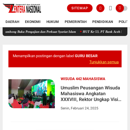
SITEMAP
DAERAH
EKONOMI
HUKUM
PEMERINTAH
PENDIDIKAN
POLIT
Buka Pengajian dan Perkuat Syariat Islam
HUT Ke-53, PT Bank Aceh Syariah KC Bireue
Menampilkan postingan dengan label
GURU BESAR
Tunjukkan semua
WISUDA 442 MAHASISWA
Umuslim Peusangan Wisuda
Mahasiswa Angkatan
XXXVIII, Rektor Ungkap Visi
Masa Depan
Senin, Februari 24, 2025