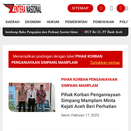
SITEMAP
DAERAH
EKONOMI
HUKUM
PEMERINTAH
PENDIDIKAN
POLIT
Buka Pengajian dan Perkuat Syariat Islam
HUT Ke-53, PT Bank Aceh Syariah KC Bireue
Menampilkan postingan dengan label
PIHAK KORBAN
PENGANIAYAAN SIMPANG MAMPLAM
Tunjukkan semua
PIHAK KORBAN PENGANIAYAAN
SIMPANG MAMPLAM
Pihak Korban Penganiayaan
Simpang Mamplam Minta
Kejati Aceh Beri Perhatian
Senin, Februari 17, 2025