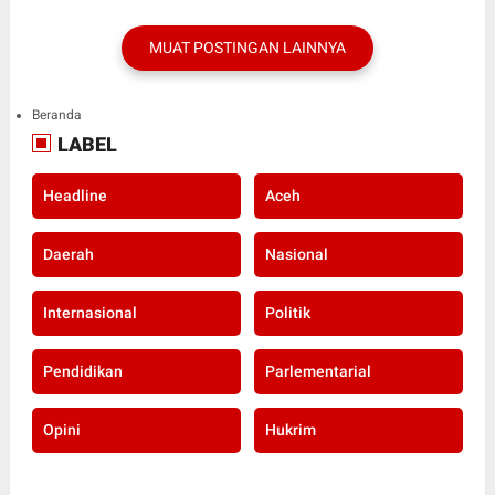
MUAT POSTINGAN LAINNYA
Beranda
LABEL
Headline
Aceh
Daerah
Nasional
Internasional
Politik
Pendidikan
Parlementarial
Opini
Hukrim