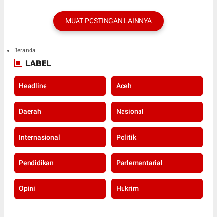
MUAT POSTINGAN LAINNYA
Beranda
LABEL
Headline
Aceh
Daerah
Nasional
Internasional
Politik
Pendidikan
Parlementarial
Opini
Hukrim