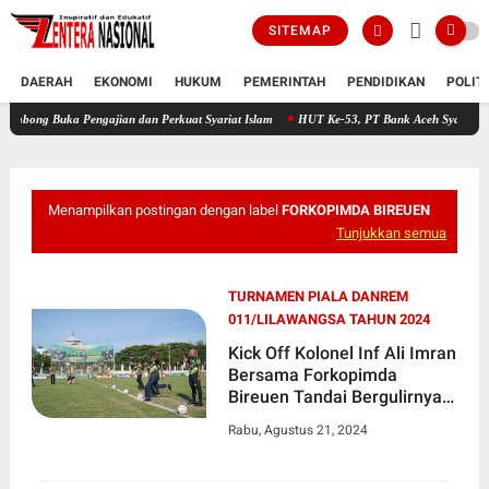
SITEMAP
DAERAH
EKONOMI
HUKUM
PEMERINTAH
PENDIDIKAN
POLIT
a Pengajian dan Perkuat Syariat Islam
HUT Ke-53, PT Bank Aceh Syariah KC Bireuen 
Menampilkan postingan dengan label
FORKOPIMDA BIREUEN
Tunjukkan semua
TURNAMEN PIALA DANREM
011/LILAWANGSA TAHUN 2024
Kick Off Kolonel Inf Ali Imran
Bersama Forkopimda
Bireuen Tandai Bergulirnya
Turnamen Piala Danrem
Rabu, Agustus 21, 2024
011/Lilawangsa