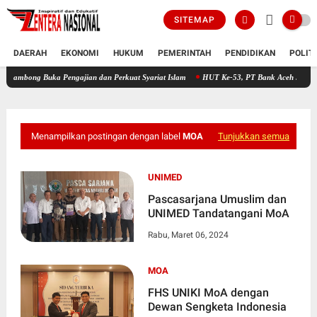
SITEMAP
DAERAH
EKONOMI
HUKUM
PEMERINTAH
PENDIDIKAN
POLIT
Buka Pengajian dan Perkuat Syariat Islam
HUT Ke-53, PT Bank Aceh Syariah KC Bireue
Menampilkan postingan dengan label
MOA
Tunjukkan semua
UNIMED
Pascasarjana Umuslim dan
UNIMED Tandatangani MoA
Rabu, Maret 06, 2024
MOA
FHS UNIKI MoA dengan
Dewan Sengketa Indonesia