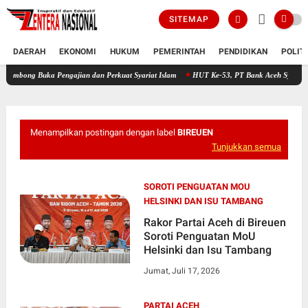
SITEMAP
DAERAH
EKONOMI
HUKUM
PEMERINTAH
PENDIDIKAN
POLIT
ka Pengajian dan Perkuat Syariat Islam
HUT Ke-53, PT Bank Aceh Syariah KC Bireuen 
Menampilkan postingan dengan label
BIREUEN
Tunjukkan semua
SOROTI PENGUATAN MOU
HELSINKI DAN ISU TAMBANG
Rakor Partai Aceh di Bireuen
Soroti Penguatan MoU
Helsinki dan Isu Tambang
Jumat, Juli 17, 2026
PARTAI ACEH