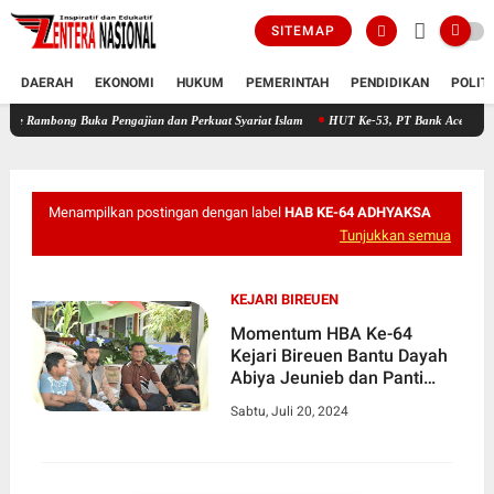
SITEMAP
DAERAH
EKONOMI
HUKUM
PEMERINTAH
PENDIDIKAN
POLIT
ong Buka Pengajian dan Perkuat Syariat Islam
HUT Ke-53, PT Bank Aceh Syariah KC Bi
Menampilkan postingan dengan label
HAB KE-64 ADHYAKSA
Tunjukkan semua
KEJARI BIREUEN
Momentum HBA Ke-64
Kejari Bireuen Bantu Dayah
Abiya Jeunieb dan Panti
Asuhan Muhammadiyah
Sabtu, Juli 20, 2024