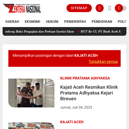
SITEMAP
DAERAH
EKONOMI
HUKUM
PEMERINTAH
PENDIDIKAN
POLIT
ka Pengajian dan Perkuat Syariat Islam
HUT Ke-53, PT Bank Aceh Syariah KC Bireuen
Menampilkan postingan dengan label
KAJATI ACEH
Tunjukkan semua
KLINIK PRATAMA ADHYAKSA
Kajati Aceh Resmikan Klinik
Pratama Adhyaksa Kejari
Bireuen
Jumat, Juli 04, 2025
KAJATI ACEH