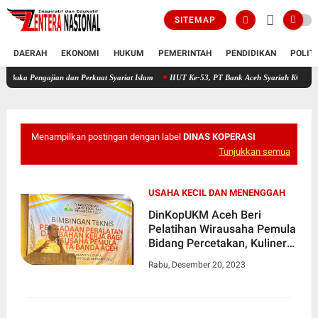
SITEMAP
DAERAH
EKONOMI
HUKUM
PEMERINTAH
PENDIDIKAN
POLIT
ajian dan Perkuat Syariat Islam
HUT Ke-53, PT Bank Aceh Syariah KC Bireuen Himpun
Menampilkan postingan dengan label
DINAS KOPERASI
Tunjukkan semua
USAHA KECIL DAN MENENGGAH
DinKopUKM Aceh Beri
Pelatihan Wirausaha Pemula
Bidang Percetakan, Kuliner
dan Menjahit
Rabu, Desember 20, 2023