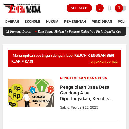
SITEMAP
DAERAH
EKONOMI
HUKUM
PEMERINTAH
PENDIDIKAN
POLIT
ong Darah
Kota Juang Melaju ke Putaran Kedua Voli Piala Dandim Cup 0111/Bireuen
Menampilkan postingan dengan label
KEUCHIK ENGGAN BERI
KLARIFIKASI
Tunjukkan semua
PENGELOLAAN DANA DESA
Pengelolaan Dana Desa
Geudong Alue
Dipertanyakan, Keuchik
Enggan Beri Klarifikasi
Sabtu, Februari 22, 2025