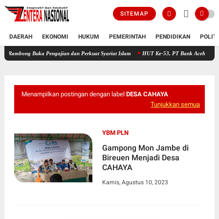
SITEMAP
DAERAH
EKONOMI
HUKUM
PEMERINTAH
PENDIDIKAN
POLIT
 Buka Pengajian dan Perkuat Syariat Islam
HUT Ke-53, PT Bank Aceh Syariah KC Bireu
Menampilkan postingan dengan label
DESA CAHAYA
Tunjukkan semua
YBM PLN
Gampong Mon Jambe di
Bireuen Menjadi Desa
CAHAYA
Kamis, Agustus 10, 2023