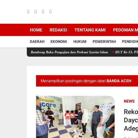
HOME
REDAKSI
TENTANG KAMI
PEDOMAN M
DAERAH
EKONOMI
HUKUM
PEMERINTAH
PENDIDI
Pante Rambong Buka Pengajian dan Perkuat Syariat Islam
HUT Ke-53, PT Bank Aceh Sya
Menampilkan postingan dengan label
BANDA ACEH
NEWS
Reko
Dayc
Ade