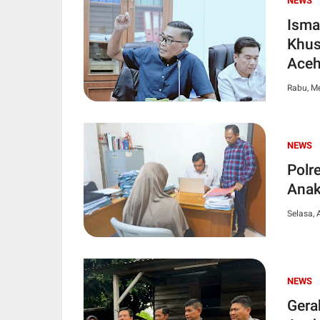
NEWS
Isma
Khus
Ace
Rabu, Me
NEWS
Polr
Anak
Selasa, 
NEWS
Gera