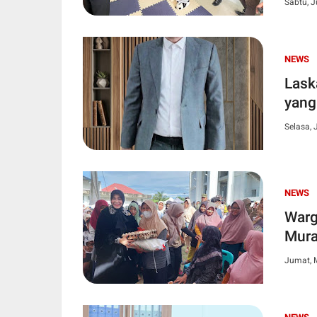
Sabtu, J
NEWS
Lask
yang
Selasa, 
NEWS
Warg
Mur
Jumat, 