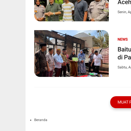
Aceh
Senin, A
NEWS
Bait
di P
Sabtu, A
MUAT 
Beranda