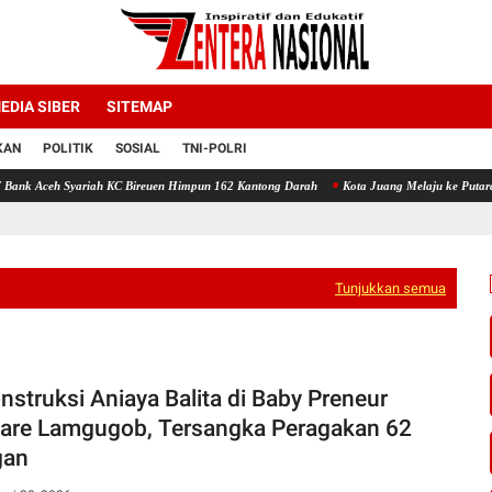
EDIA SIBER
SITEMAP
KAN
POLITIK
SOSIAL
TNI-POLRI
riah KC Bireuen Himpun 162 Kantong Darah
Kota Juang Melaju ke Putaran Kedua Voli P
Tunjukkan semua
nstruksi Aniaya Balita di Baby Preneur
are Lamgugob, Tersangka Peragakan 62
gan