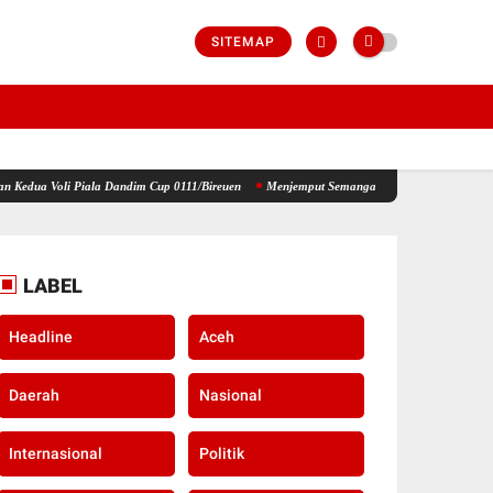
SITEMAP
iala Dandim Cup 0111/Bireuen
Menjemput Semangat Kemerdekaan, Kapolsek Idi Tunong B
LABEL
Headline
Aceh
Daerah
Nasional
Internasional
Politik