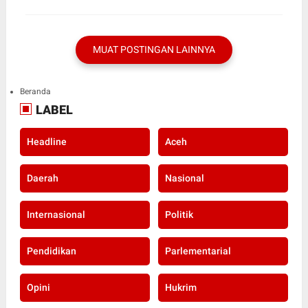
MUAT POSTINGAN LAINNYA
Beranda
LABEL
Headline
Aceh
Daerah
Nasional
Internasional
Politik
Pendidikan
Parlementarial
Opini
Hukrim