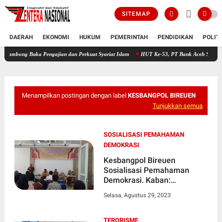
SITEMAP
DAERAH
EKONOMI
HUKUM
PEMERINTAH
PENDIDIKAN
POLIT
uka Pengajian dan Perkuat Syariat Islam
HUT Ke-53, PT Bank Aceh Syariah KC Bireue
Menampilkan postingan dengan label
KESBANGPOL BIREUEN
Tunjukkan semua
SOSIALISASI PEMAHAMAN
DEMOKRASI
Kesbangpol Bireuen
Sosialisasi Pemahaman
Demokrasi. Kaban:
Mencerdaskan Pemilih
Selasa, Agustus 29, 2023
TERORISME