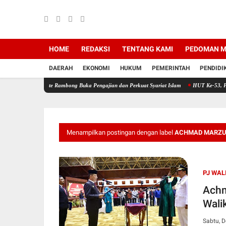
HOME
REDAKSI
TENTANG KAMI
PEDOMAN M
DAERAH
EKONOMI
HUKUM
PEMERINTAH
PENDIDI
ante Rambong Buka Pengajian dan Perkuat Syariat Islam
HUT Ke-53, PT Bank Aceh Syar
Menampilkan postingan dengan label
ACHMAD MARZU
PJ WA
Achm
Wali
Sabtu, 