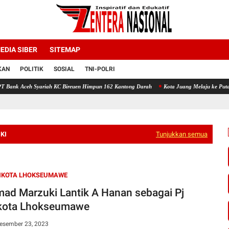
EDIA SIBER
SITEMAP
KAN
POLITIK
SOSIAL
TNI-POLRI
iah KC Bireuen Himpun 162 Kantong Darah
Kota Juang Melaju ke Putaran Kedua Voli Pi
KI
Tunjukkan semua
LIKOTA LHOKSEUMAWE
ad Marzuki Lantik A Hanan sebagai Pj
kota Lhokseumawe
Desember 23, 2023