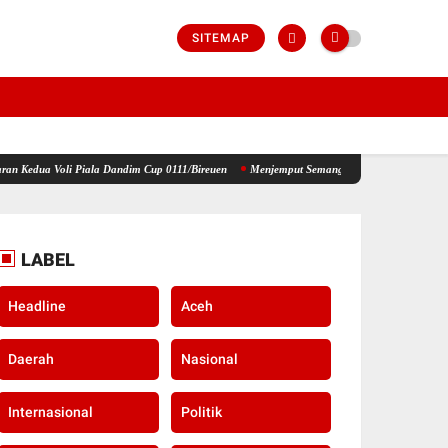
SITEMAP
ala Dandim Cup 0111/Bireuen
Menjemput Semangat Kemerdekaan, Kapolsek Idi Tunong Ba
LABEL
Headline
Aceh
Daerah
Nasional
Internasional
Politik