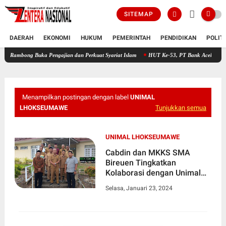
SITEMAP
DAERAH
EKONOMI
HUKUM
PEMERINTAH
PENDIDIKAN
POLIT
g Buka Pengajian dan Perkuat Syariat Islam
HUT Ke-53, PT Bank Aceh Syariah KC Bire
Menampilkan postingan dengan label
UNIMAL
LHOKSEUMAWE
Tunjukkan semua
UNIMAL LHOKSEUMAWE
Cabdin dan MKKS SMA
Bireuen Tingkatkan
Kolaborasi dengan Unimal
Lhokseumawe
Selasa, Januari 23, 2024