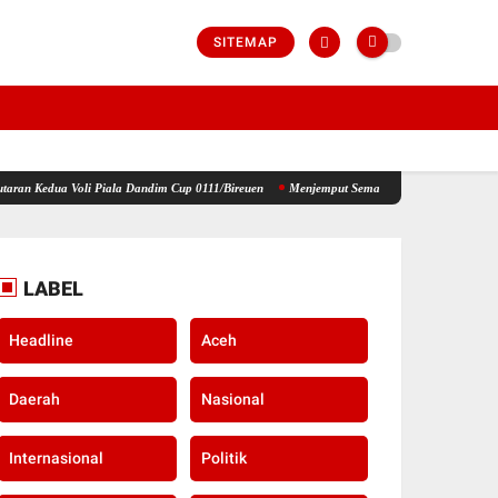
SITEMAP
 Piala Dandim Cup 0111/Bireuen
Menjemput Semangat Kemerdekaan, Kapolsek Idi Tunong
LABEL
Headline
Aceh
Daerah
Nasional
Internasional
Politik