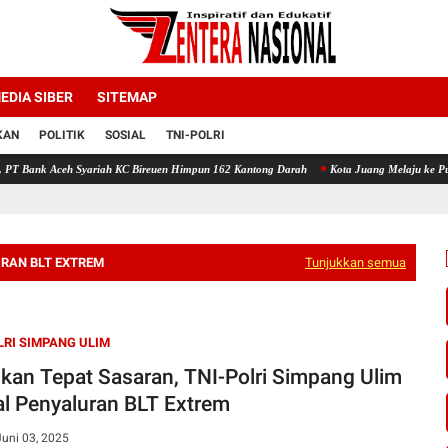
EDIA SIBER
SITEMAP
KAN
POLITIK
SOSIAL
TNI-POLRI
ariah KC Bireuen Himpun 162 Kantong Darah
Kota Juang Melaju ke Putaran Kedua Voli
RAN BLT EXTREM
Tunjukkan semua
LRI SIMPANG ULIM
ikan Tepat Sasaran, TNI-Polri Simpang Ulim
l Penyaluran BLT Extrem
Juni 03, 2025