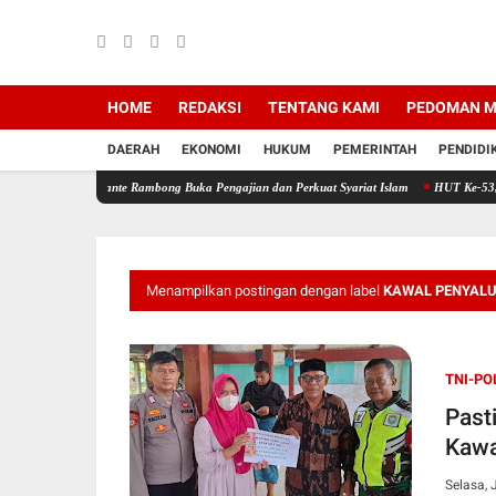
HOME
REDAKSI
TENTANG KAMI
PEDOMAN M
DAERAH
EKONOMI
HUKUM
PEMERINTAH
PENDIDI
s Pante Rambong Buka Pengajian dan Perkuat Syariat Islam
HUT Ke-53, PT Bank Aceh Sy
Menampilkan postingan dengan label
KAWAL PENYALU
TNI-PO
Past
Kawa
Selasa, 