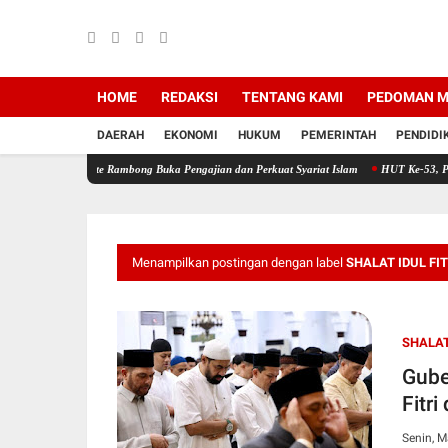
HOME
REDAKSI
TENTANG KAMI
PEDOMAN M
DAERAH
EKONOMI
HUKUM
PEMERINTAH
PENDIDI
Pante Rambong Buka Pengajian dan Perkuat Syariat Islam
HUT Ke-53, PT Bank Aceh Syar
Menampilkan postingan dengan label
SHALAT IDUL FI
SHALAT
Gube
Fitr
Senin, M