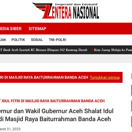
EDIA SIBER
SITEMAP
KAN
POLITIK
SOSIAL
TNI-POLRI
iah KC Bireuen Himpun 162 Kantong Darah
Kota Juang Melaju ke Putaran Kedua Voli P
TRI DI MASJID RAYA BAITURRAHMAN BANDA ACEH
Tunjukkan semua
 IDUL FITRI DI MASJID RAYA BAITURRAHMAN BANDA ACEH
rnur dan Wakil Gubernur Aceh Shalat Idul
i di Masjid Raya Baiturrahman Banda Aceh
aret 31, 2025