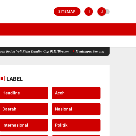
SITEMAP
iala Dandim Cup 0111/Bireuen
Menjemput Semangat Kemerdekaan, Kapolsek Idi Tunong Ba
LABEL
Headline
Aceh
Daerah
Nasional
Internasional
Politik