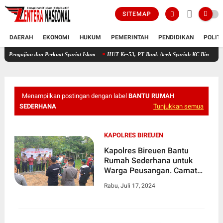
SITEMAP
DAERAH
EKONOMI
HUKUM
PEMERINTAH
PENDIDIKAN
POLIT
Lanjutkan Visi Misi Bupati Aceh Timur Pemdes Pante Rambong Buka Pengajian dan Perk
Menampilkan postingan dengan label
BANTU RUMAH
SEDERHANA
Tunjukkan semua
KAPOLRES BIREUEN
Kapolres Bireuen Bantu
Rumah Sederhana untuk
Warga Peusangan. Camat
Teguh: Semoga Termotivasi
Rabu, Juli 17, 2024
dan Bangkit