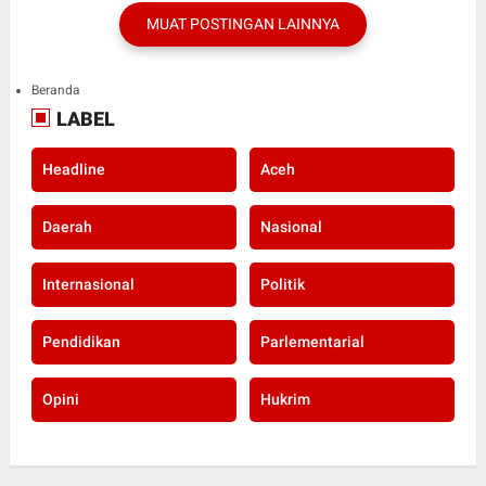
MUAT POSTINGAN LAINNYA
Beranda
LABEL
Headline
Aceh
Daerah
Nasional
Internasional
Politik
Pendidikan
Parlementarial
Opini
Hukrim