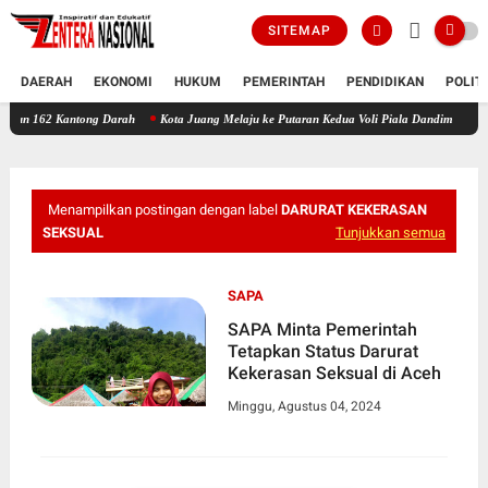
SITEMAP
DAERAH
EKONOMI
HUKUM
PEMERINTAH
PENDIDIKAN
POLIT
antong Darah
Kota Juang Melaju ke Putaran Kedua Voli Piala Dandim Cup 0111/Bireuen
Menampilkan postingan dengan label
DARURAT KEKERASAN
SEKSUAL
Tunjukkan semua
SAPA
SAPA Minta Pemerintah
Tetapkan Status Darurat
Kekerasan Seksual di Aceh
Minggu, Agustus 04, 2024