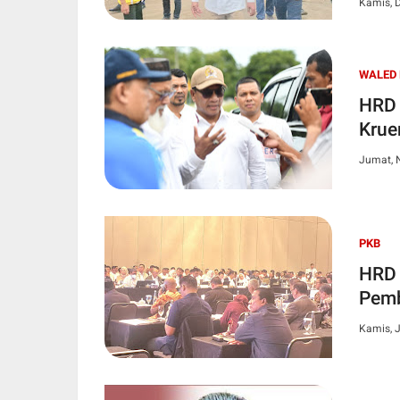
Kamis, 
WALED
HRD 
Krue
Jumat, 
PKB
HRD 
Pemb
Kamis, J