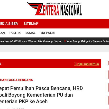
EDIA SIBER
SITEMAP
KAN
POLITIK
SOSIAL
TNI-POLRI
Bireuen Himpun 162 Kantong Darah
Kota Juang Melaju ke Putaran Kedua Voli Piala Dan
U
Tunjukkan semua
IHAN PASCA BENCANA
epat Pemulihan Pasca Bencana, HRD
ali Boyong Kementerian PU dan
nterian PKP ke Aceh