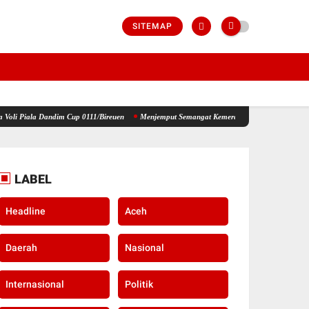
SITEMAP
dim Cup 0111/Bireuen
Menjemput Semangat Kemerdekaan, Kapolsek Idi Tunong Bagikan B
LABEL
Headline
Aceh
Daerah
Nasional
Internasional
Politik