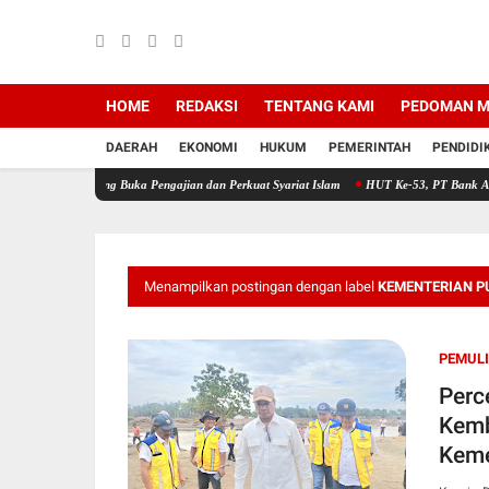
HOME
REDAKSI
TENTANG KAMI
PEDOMAN M
DAERAH
EKONOMI
HUKUM
PEMERINTAH
PENDIDI
mbong Buka Pengajian dan Perkuat Syariat Islam
HUT Ke-53, PT Bank Aceh Syariah KC 
Menampilkan postingan dengan label
KEMENTERIAN P
PEMUL
Perc
Kemb
Keme