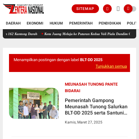
SITEMAP
DAERAH
EKONOMI
HUKUM
PEMERINTAH
PENDIDIKAN
POLIT
antong Darah
Kota Juang Melaju ke Putaran Kedua Voli Piala Dandim Cup 0111/Bireuen
Menampilkan postingan dengan label
BLT-DD 2025
Tunjukkan semua
MEUNASAH TUNONG PANTE
BIDARAI
Pemerintah Gampong
Meunasah Tunong Salurkan
BLT-DD 2025 serta Santuni
Anak Yatim
Kamis, Maret 27, 2025