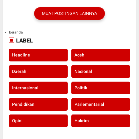
MUAT POSTINGAN LAINNYA
Beranda
LABEL
Headline
Aceh
Daerah
Nasional
Internasional
Politik
Pendidikan
Parlementarial
Opini
Hukrim