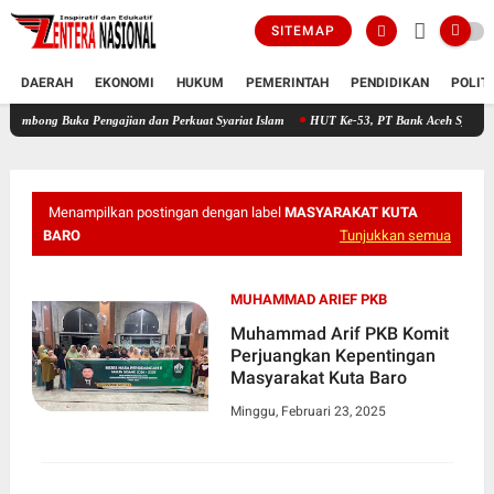
SITEMAP
DAERAH
EKONOMI
HUKUM
PEMERINTAH
PENDIDIKAN
POLIT
uka Pengajian dan Perkuat Syariat Islam
HUT Ke-53, PT Bank Aceh Syariah KC Bireuen
Menampilkan postingan dengan label
MASYARAKAT KUTA
BARO
Tunjukkan semua
MUHAMMAD ARIEF PKB
Muhammad Arif PKB Komit
Perjuangkan Kepentingan
Masyarakat Kuta Baro
Minggu, Februari 23, 2025