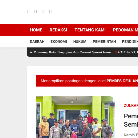
HOME
REDAKSI
TENTANG KAMI
PEDOMAN M
DAERAH
EKONOMI
HUKUM
PEMERINTAH
PENDIDI
ante Rambong Buka Pengajian dan Perkuat Syariat Islam
HUT Ke-53, PT Bank Aceh Syar
Menampilkan postingan dengan label
PEMDES GEULA
ZULKAR
Pemd
Semb
Kamis, F