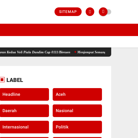
SITEMAP
ala Dandim Cup 0111/Bireuen
Menjemput Semangat Kemerdekaan, Kapolsek Idi Tunong Ba
LABEL
Headline
Aceh
Daerah
Nasional
Internasional
Politik