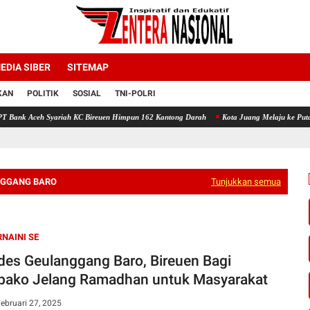
EDIA SIBER
SITEMAP
KAN
POLITIK
SOSIAL
TNI-POLRI
iah KC Bireuen Himpun 162 Kantong Darah
Kota Juang Melaju ke Putaran Kedua Voli Pi
NGGANG BARO
Tunjukkan semua
NAINI SE
es Geulanggang Baro, Bireuen Bagi
ako Jelang Ramadhan untuk Masyarakat
ebruari 27, 2025