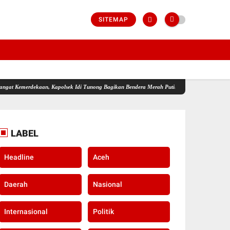
SITEMAP
 Kapolsek Idi Tunong Bagikan Bendera Merah Putih Gratis
Pangkalan Pramuka Pesantre
LABEL
Headline
Aceh
Daerah
Nasional
Internasional
Politik