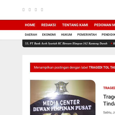
HOME
REDAKSI
TENTANG KAMI
PEDOMAN M
DAERAH
EKONOMI
HUKUM
PEMERINTAH
PENDIDI
-53, PT Bank Aceh Syariah KC Bireuen Himpun 162 Kantong Darah
Kota Juang Melaju k
Menampilkan postingan dengan label
TRAGEDI TOL T
TRAGED
Trag
Tind
Sabtu, J