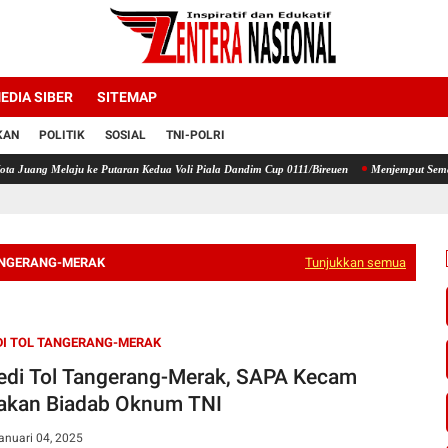
EDIA SIBER
SITEMAP
KAN
POLITIK
SOSIAL
TNI-POLRI
e Putaran Kedua Voli Piala Dandim Cup 0111/Bireuen
Menjemput Semangat Kemerdekaan,
ANGERANG-MERAK
Tunjukkan semua
I TOL TANGERANG-MERAK
edi Tol Tangerang-Merak, SAPA Kecam
akan Biadab Oknum TNI
anuari 04, 2025