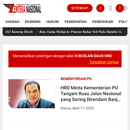
SITEMAP
DAERAH
EKONOMI
HUKUM
PEMERINTAH
PENDIDIKAN
POLIT
tong Darah
Kota Juang Melaju ke Putaran Kedua Voli Piala Dandim Cup 0111/Bireuen
Menampilkan postingan dengan label
H RUSLAN DAUD HRD
Tunjukkan semua
KEMENTERIAN PU
HRD Minta Kementerian PU
Tangani Ruas Jalan Nasional
yang Sering Direndam Banjir
di Aceh
Kamis, April 17, 2025