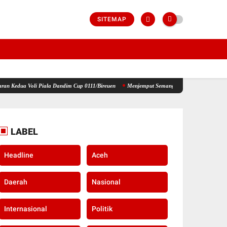
SITEMAP
iala Dandim Cup 0111/Bireuen
Menjemput Semangat Kemerdekaan, Kapolsek Idi Tunong Ba
LABEL
Headline
Aceh
Daerah
Nasional
Internasional
Politik