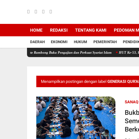
HOME
REDAKSI
TENTANG KAMI
PEDOMAN M
DAERAH
EKONOMI
HUKUM
PEMERINTAH
PENDIDI
Pante Rambong Buka Pengajian dan Perkuat Syariat Islam
HUT Ke-53, PT Bank Aceh Syar
Menampilkan postingan dengan label
GENERASI QUR'A
SANAQ 
Bukb
Semo
Berk