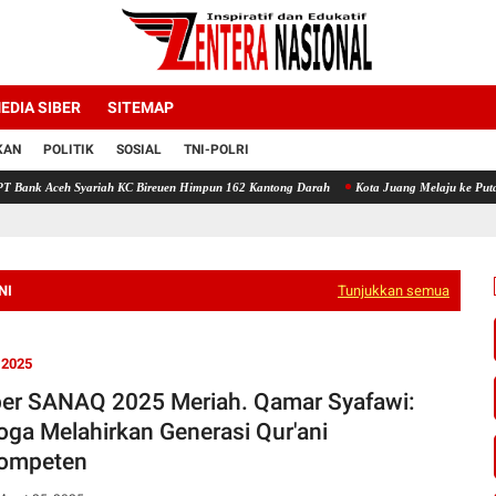
EDIA SIBER
SITEMAP
KAN
POLITIK
SOSIAL
TNI-POLRI
iah KC Bireuen Himpun 162 Kantong Darah
Kota Juang Melaju ke Putaran Kedua Voli P
NI
Tunjukkan semua
2025
er SANAQ 2025 Meriah. Qamar Syafawi:
ga Melahirkan Generasi Qur'ani
ompeten