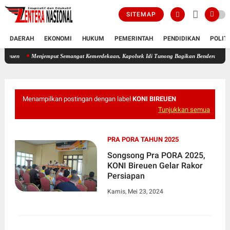
SITEMAP
DAERAH
EKONOMI
HUKUM
PEMERINTAH
PENDIDIKAN
POLIT
Kota Juang Melaju ke Putaran Kedua Voli Piala Dandim Cup 0111/Bireuen
Menjem
Menampilkan postingan dengan label
KONI BIREUEN
Tunjukkan semua
PRA PORA TAHUN 2025
Songsong Pra PORA 2025,
KONI Bireuen Gelar Rakor
Persiapan
Kamis, Mei 23, 2024