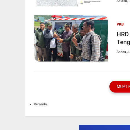
Selasa,
PKB
HRD 
Ten
Sabtu, J
MUAT 
Beranda