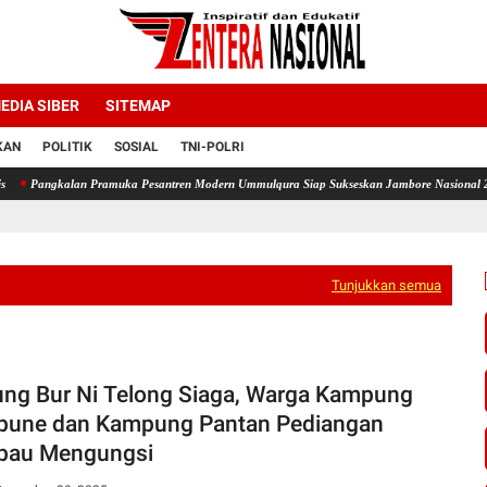
EDIA SIBER
SITEMAP
KAN
POLITIK
SOSIAL
TNI-POLRI
an Pramuka Pesantren Modern Ummulqura Siap Sukseskan Jambore Nasional 2026 Melalui Tr
Tunjukkan semua
ng Bur Ni Telong Siaga, Warga Kampung
une dan Kampung Pantan Pediangan
bau Mengungsi