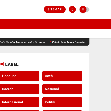
SITEMAP
aining Center Perjusami
Polsek Kota Juang Amankan Terduga Penyalahguna Narkotika, 
LABEL
Headline
Aceh
Daerah
Nasional
Internasional
Politik