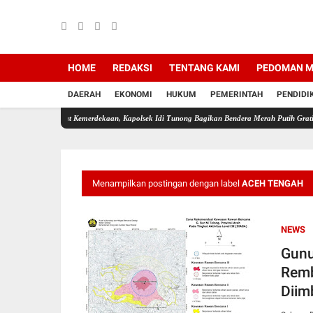
HOME
REDAKSI
TENTANG KAMI
PEDOMAN M
DAERAH
EKONOMI
HUKUM
PEMERINTAH
PENDIDI
angat Kemerdekaan, Kapolsek Idi Tunong Bagikan Bendera Merah Putih Gratis
Pangkal
Menampilkan postingan dengan label
ACEH TENGAH
NEWS
Gunu
Remb
Diim